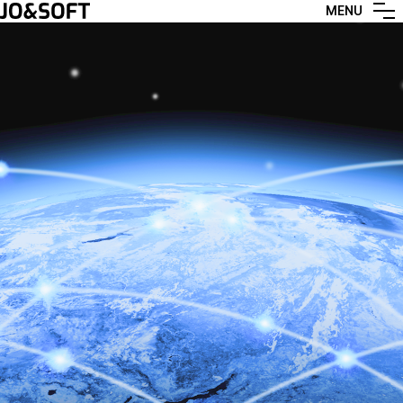
MENU
ABOUT US
BUSINESS & SOLUTION
CUSTOMER & PATNERS
CONTACT US
KOR
ENG
JPN
VIE