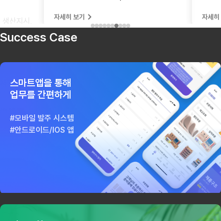
이동 업무를 MES/WMS 시스템과
부피와 
장 업무를
자세히 보기
자세히 보
연동하여 로봇의 작업계획을 수립하고
매칭하여
릿
RCS를 통해 Bot을 컨트롤 합니다.
키오스크
경으로
Success Case
인쇄 등
.
없애고 
스마트앱을 통해
업무를 간편하게
모바일 발주 시스템
안드로이드/IOS 앱