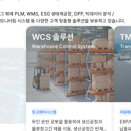
그 밖에 PLM, WMS, ESG 생태계공장, DPP, 빅데이터 분석 /
모니터링 시스템 등 다양한 고객 맞춤형 솔루션을 보유하고 있습니다.
WCS 솔루션
TM
Warehouse Control System
Trans
System
창고제어시스템
자동배차
무인 운반 로봇을 활용하여 생산공정과
ERP/
생산지시,
물류창고간 제품 이동, 생산공정간 반제품
납품요청